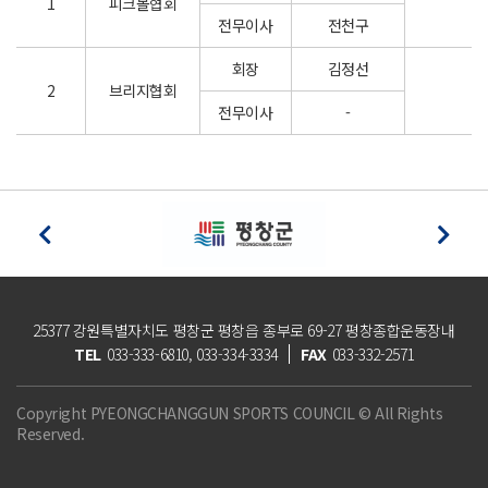
1
피크볼협회
전무이사
전천구
회장
김정선
2
브리지협회
전무이사
-
25377 강원특별자치도 평창군 평창읍 종부로 69-27 평창종합운동장내
TEL
033-333-6810, 033-334-3334
FAX
033-332-2571
Copyright PYEONGCHANGGUN SPORTS COUNCIL © All Rights
Reserved.