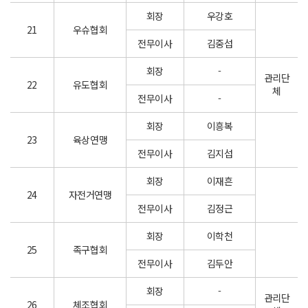
회장
우강호
21
우슈협회
전무이사
김중섭
회장
-
관리단
22
유도협회
체
전무이사
-
회장
이흥복
23
육상연맹
전무이사
김지섭
회장
이재흔
24
자전거연맹
전무이사
김정근
회장
이학천
25
족구협회
전무이사
김두안
회장
-
관리단
26
체조협회