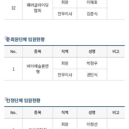
회장
이재호
패러글라이딩
32
협회
전무이사
김춘식
준회원단체 임원현황
No.
종목
직책
성명
비고
회장
박정우
바이애슬론연
1
맹
전무이사
권민식
인정단체 임원현황
No.
종목
직책
성명
비고
회장
이청선