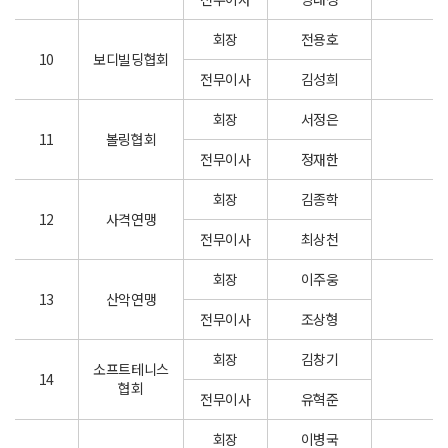
회장
전용호
10
보디빌딩협회
전무이사
김성희
회장
서정은
11
볼링협회
전무이사
정재한
회장
김종학
12
사격연맹
전무이사
최상천
회장
이주웅
13
산악연맹
전무이사
조상형
회장
김창기
소프트테니스
14
협회
전무이사
유혁준
회장
이병국