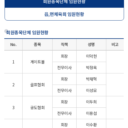
회원종목단체 임원현황
읍,면체육회 임원현황
회원종목단체 임원현황
No.
종목
직책
성명
비고
회장
이덕헌
1
게이트볼
전무이사
박정옥
회장
박재혁
2
골프협회
전무이사
이성모
회장
이두희
3
궁도협회
전무이사
이용섭
회장
이수환