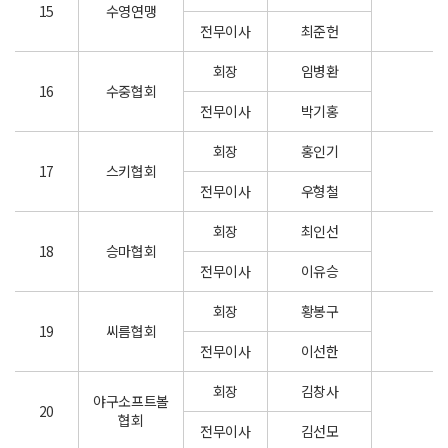
15
수영연맹
전무이사
최준헌
회장
임병환
16
수중협회
전무이사
박기홍
회장
홍인기
17
스키협회
전무이사
우형철
회장
최인선
18
승마협회
전무이사
이유승
회장
황봉구
19
씨름협회
전무이사
이선한
회장
김창사
야구소프트볼
20
협회
전무이사
김선모