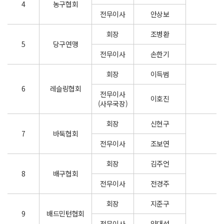
4
농구협회
전무이사
안상보
회장
조병환
5
당구연맹
전무이사
손한기
회장
이득범
6
레슬링협회
전무이사
이호진
(사무국장)
회장
신현구
7
바둑협회
전무이사
조보연
회장
김주언
8
배구협회
전무이사
전경주
회장
지준구
9
배드민턴협회
전무이사
양대성