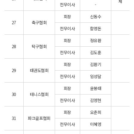
체
전무이사
-
회장
신동수
27
축구협회
전무이사
함영돈
회장
정유환
28
탁구협회
전무이사
김도훈
회장
김환기
29
태권도협회
전무이사
임성달
회장
윤봉태
30
테니스협회
전무이사
김영현
회장
오춘희
31
파크골프협회
전무이사
이혜영