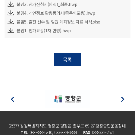
붙임3. 참가신청서(양식)_최종.hwp
붙임4. 개인정보 활용동의서(종목배포용).hwp
붙임5. 출전 선수 및 임원 계좌정보 자료 서식.xlsx
붙임1. 참가요강(1차 변경).hwp
목록
25377 강원특별자치도 평창군 평창읍 종부로 69-27 평창종합운동장내
TEL
033-333-6810, 033-334-3334
FAX
033-332-2571