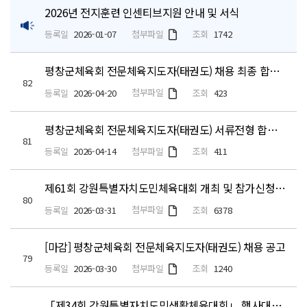
2026년 전지훈련 인센티브지원 안내 및 서식
첨부파일
등록일
2026-01-07
조회
1742
평창군체육회 전문체육지도자(태권도) 채용 최종 합격자 안내
82
첨부파일
등록일
2026-04-20
조회
423
평창군체육회 전문체육지도자(태권도) 서류전형 합격자 및 2차전형(면접) 알림
81
첨부파일
등록일
2026-04-14
조회
411
제61회 강원특별자치도민체육대회 개최 및 참가신청 안내
80
첨부파일
등록일
2026-03-31
조회
6378
[마감] 평창군체육회 전문체육지도자(태권도) 채용 공고
79
첨부파일
등록일
2026-03-30
조회
1240
「제34회 강원특별자치도민생활체육대회」 행사대행용역(긴급) 제안서 평가위원(후보자) 모집 공고